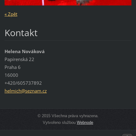
« Zpět
Kontakt
Helena Nováková
Papírenská 22
Praha 6
16000
+420/605737892
helmich@
seznam.c
z
© 2015 Všechna práva vyhrazena.
Vytvořeno službou
Webnode