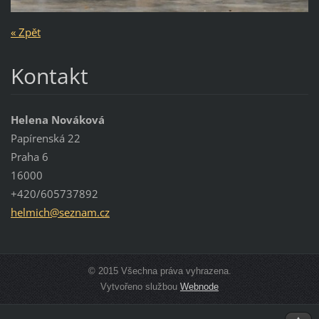
« Zpět
Kontakt
Helena Nováková
Papírenská 22
Praha 6
16000
+420/605737892
helmich@
seznam.c
z
© 2015 Všechna práva vyhrazena.
Vytvořeno službou
Webnode