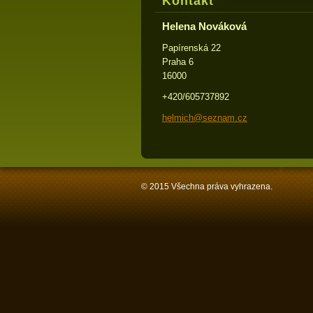
Kontakt
Helena Nováková
Papírenská 22
Praha 6
16000
+420/605737892
helmich@
seznam.c
z
© 2015 Všechna práva vyhrazena.