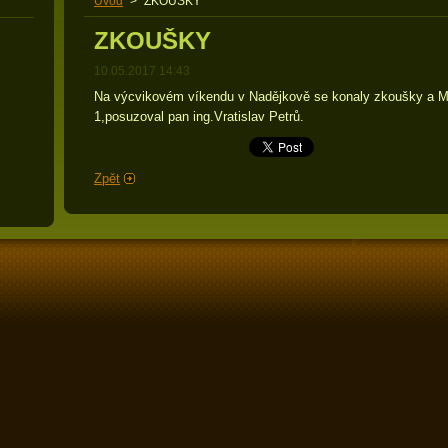
Úvod
>
ZKOUŠKY
ZKOUŠKY
10.05.2017 14:43
Na výcvikovém víkendu v Nadějkově se konaly zkoušky a Me
1,posuzoval pan ing.Vratislav Petrů.
Zpět