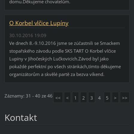
domu.Děkujeme chovatelům.
O Korbel vlčice Lupíny
30.10.2016 19:09
Ve dnech 8.-9.10.2016 jsme se zúčastnili se Smackem
stopařského závodu podle SKS TART O Korbel vlčice
Lupíny v Jihočeských Lučkovicích.Závod byl jako
pokaždé perfektní po všech stránkách,tímto děkujeme
organizátorům a skvělé partě za bezva víkend.
Záznamy: 31 - 40 ze 46
<<
<
1
2
3
4
5
>
>>
Kontakt